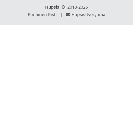
Hupsis
©
2018-2026
Punainen Risti
|
Hupsis-työryhmä